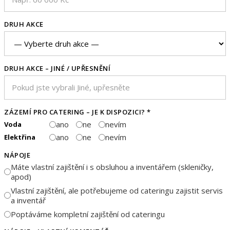
DRUH AKCE
DRUH AKCE – JINÉ / UPŘESNĚNÍ
ZÁZEMÍ PRO CATERING – JE K DISPOZICI? *
ano
ne
nevím
Voda
ano
ne
nevím
Elektřina
NÁPOJE
Máte vlastní zajištění i s obsluhou a inventářem (skleničky,
apod)
Vlastní zajištění, ale potřebujeme od cateringu zajistit servis
a inventář
Poptáváme kompletní zajištění od cateringu