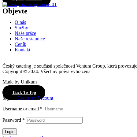
Objevte
O nás
Služby
Naše práce
Naše restaurace
Ceník
Kontakt
Český catering je součástí společnosti Ventura Group, která provozuje 
Copyright © 2024. Všechny práva vyhrazena
Made by Unikum
Back To Top
Sign in
Create an Account
Username or email
*
Password
*
Login